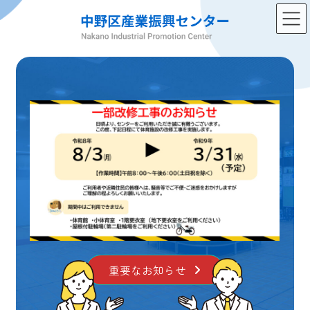
コ
ナ
ン
ビ
テ
ゲ
ン
ー
ツ
シ
へ
ョ
ス
ン
キ
に
ッ
移
プ
動
重要なお知らせ