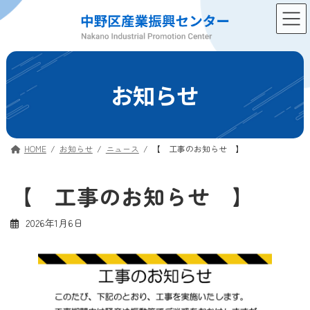
コ
ナ
ン
ビ
テ
ゲ
ン
ー
ツ
シ
へ
ョ
お知らせ
ス
ン
キ
に
ッ
移
プ
動
HOME
お知らせ
ニュース
【 工事のお知らせ 】
【 工事のお知らせ 】
2026年1月6日