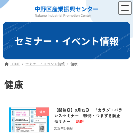
コ
ナ
ン
ビ
テ
ゲ
ン
ー
ツ
シ
へ
ョ
セミナー・イベント情報
ス
ン
キ
に
ッ
移
プ
動
HOME
セミナー・イベント情報
健康
健康
【開催日】9月12日 「カラダ・バラ
健康
ンスセミナー 転倒・つまずき防止
セミナー」
新着!!
2026年8月6日