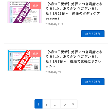
【5月11日更新】好評につき満席とな
健康
りました。ありがとうございまし
た！5月29日～ 産後のボディケア
season２
2026年4月30日
続きを読む
【5月11日更新】好評につき満席とな
健康
りました。ありがとうございまし
た！6月6日～ 職場で気軽にリフレ
ッシュ
2026年4月28日
続きを読む
投
固
固
固
1
2
…
5
»
定
定
定