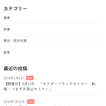
稿
ペ
ペ
ペ
カテゴリー
の
ー
ー
ー
ジ
ジ
ジ
ペ
健康
ー
創業
ジ
勤労・就労支援
送
経営
り
最近の投稿
2026年8月6日
健康
【開催日】9月12日 「カラダ・バランスセミナー 転
倒・つまずき防止セミナー」
2026年7月20日
健康