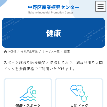
コ
ナ
ン
ビ
テ
ゲ
ン
ー
ツ
シ
へ
ョ
健康
ス
ン
キ
に
ッ
移
プ
動
HOME
福利厚生事業
サービス一覧
健康
スポーツ施設や医療機関と提携しており、施設利用や人間
ドックを会員価格でご利用いただけます。
健康・スポーツ
人間ドッグ