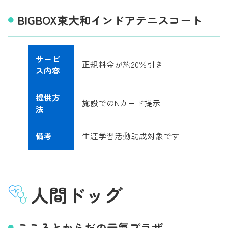
BIGBOX東大和インドアテニスコート
サービ
正規料金が約20％引き
ス内容
提供方
施設でのNカード提示
法
備考
生涯学習活動助成対象です
人間ドッグ
こころとからだの元氣プラザ