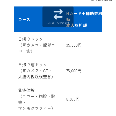
Nカード＋補助券利用
コース
時
スクロールできます
本人負担額
日帰りドック
（胃カメラ・腹部エ
35,000円
コー含）
日帰り癌ドック
（胃カメラ・CT・
75,000円
大腸内視鏡検査含）
乳癌健診
（エコー・触診・診
8,030円
察・
マンモグラフィー）