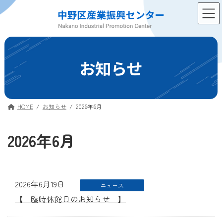
コ
ナ
ン
ビ
テ
ゲ
ン
ー
ツ
シ
へ
ョ
お知らせ
ス
ン
キ
に
ッ
移
プ
動
HOME
お知らせ
2026年6月
2026年6月
2026年6月19日
ニュース
【 臨時休館日のお知らせ 】